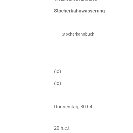
Stocherkahnwasserung
Stocherkahnbuch
(io)
(io)
Donnerstag, 30.04.
20 h.c.t.