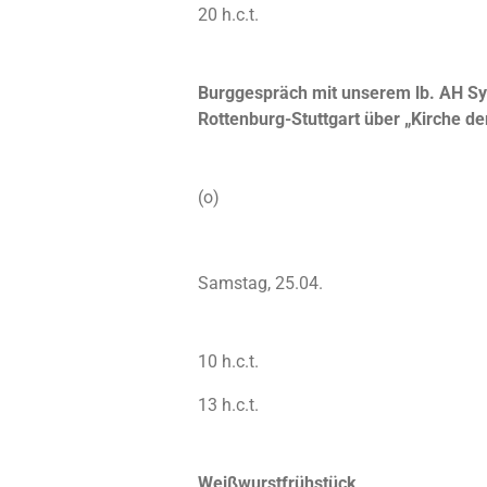
20 h.c.t.
Burggespräch mit unserem lb. AH Syl
Rottenburg-Stuttgart über „Kirche d
(o)
Samstag, 25.04.
10 h.c.t.
13 h.c.t.
Weißwurstfrühstück