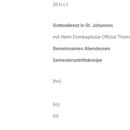
20 h.c.t.
Gottesdienst in St. Johannes
mit Herrn Domkapitular Offizial Tho
Gemeinsames Abendessen
Semesterantrittskneipe
(ho)
(io)
(o)