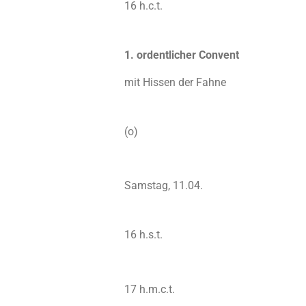
16 h.c.t.
1. ordentlicher Convent
mit Hissen der Fahne
(o)
Samstag, 11.04.
16 h.s.t.
17 h.m.c.t.